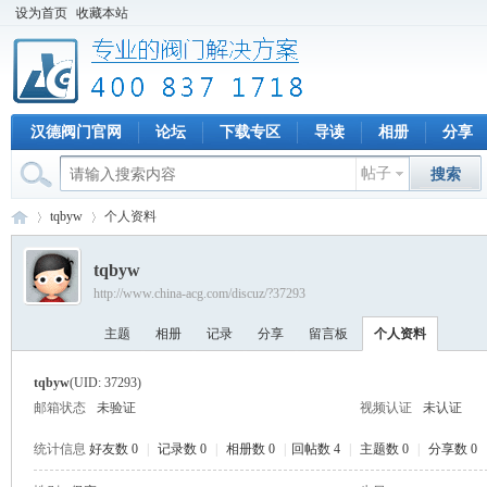
设为首页
收藏本站
汉德阀门官网
论坛
下载专区
导读
相册
分享
帖子
搜索
tqbyw
个人资料
tqbyw
http://www.china-acg.com/discuz/?37293
专
›
›
主题
相册
记录
分享
留言板
个人资料
tqbyw
(UID: 37293)
邮箱状态
未验证
视频认证
未认证
统计信息
好友数 0
|
记录数 0
|
相册数 0
|
回帖数 4
|
主题数 0
|
分享数 0