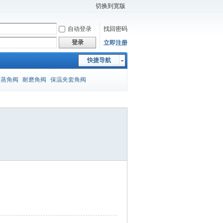
切换到宽版
自动登录
找回密码
登录
立即注册
快捷导航
闪蒸角阀
耐磨角阀
保温夹套角阀