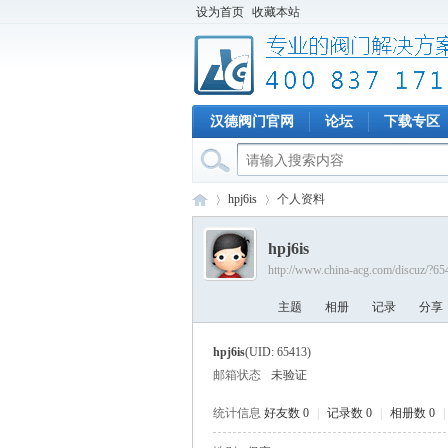
设为首页
收藏本站
汉德阀门官网
论坛
下载专区
hpj6is
个人资料
hpj6is
http://www.china-acg.com/discuz/?65
专
›
›
主题
相册
记录
分享
hpj6is
(UID: 65413)
邮箱状态
未验证
统计信息
好友数 0
|
记录数 0
|
相册数 0
|