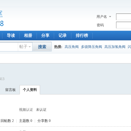
用户名
密码
导读
相册
分享
记录
排行榜
帖子
搜索
热搜:
高压角阀
多级降压角阀
高压加氢角阀
413
留言板
个人资料
视频认证
未认证
回帖数 2
|
主题数 0
|
分享数 0