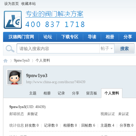
设为首页
收藏本站
汉德阀门官网
论坛
下载专区
导读
相册
分享
帖子
搜索
9pnw1yo3
个人资料
9pnw1yo3
http://www.china-acg.com/discuz/?40439
专
›
›
主题
相册
记录
分享
留言板
个人资料
9pnw1yo3
(UID: 40439)
邮箱状态
未验证
视频认证
未认证
统计信息
好友数 0
|
记录数 0
|
相册数 0
|
回帖数 6
|
主题数 4
|
分享数 0