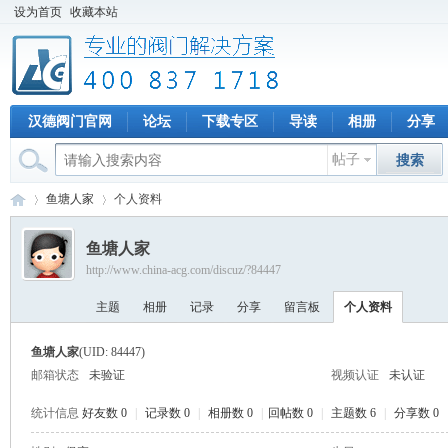
设为首页
收藏本站
汉德阀门官网
论坛
下载专区
导读
相册
分享
帖子
搜索
鱼塘人家
个人资料
鱼塘人家
http://www.china-acg.com/discuz/?84447
专
›
›
主题
相册
记录
分享
留言板
个人资料
鱼塘人家
(UID: 84447)
邮箱状态
未验证
视频认证
未认证
统计信息
好友数 0
|
记录数 0
|
相册数 0
|
回帖数 0
|
主题数 6
|
分享数 0