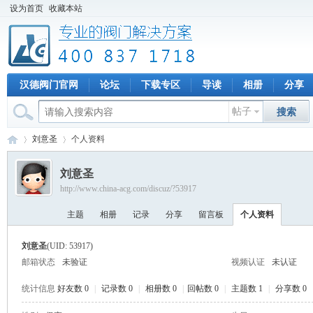
设为首页
收藏本站
汉德阀门官网
论坛
下载专区
导读
相册
分享
帖子
搜索
刘意圣
个人资料
刘意圣
http://www.china-acg.com/discuz/?53917
专
›
›
主题
相册
记录
分享
留言板
个人资料
刘意圣
(UID: 53917)
邮箱状态
未验证
视频认证
未认证
统计信息
好友数 0
|
记录数 0
|
相册数 0
|
回帖数 0
|
主题数 1
|
分享数 0