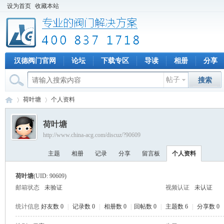
设为首页
收藏本站
汉德阀门官网
论坛
下载专区
导读
相册
分享
帖子
搜索
荷叶塘
个人资料
荷叶塘
http://www.china-acg.com/discuz/?90609
专
›
›
主题
相册
记录
分享
留言板
个人资料
荷叶塘
(UID: 90609)
邮箱状态
未验证
视频认证
未认证
统计信息
好友数 0
|
记录数 0
|
相册数 0
|
回帖数 0
|
主题数 6
|
分享数 0