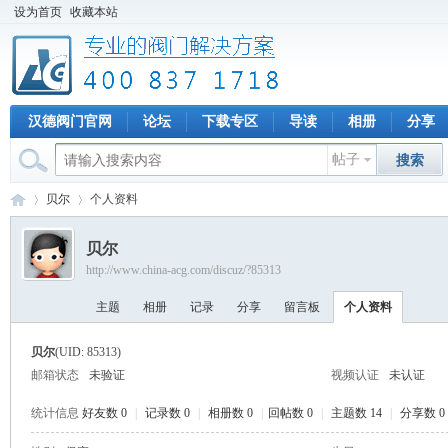
设为首页
收藏本站
汉德阀门官网
论坛
下载专区
导读
相册
分享
帖子
搜索
贝尔
个人资料
贝尔
http://www.china-acg.com/discuz/?85313
专
›
›
主题
相册
记录
分享
留言板
个人资料
贝尔
(UID: 85313)
邮箱状态
未验证
视频认证
未认证
统计信息
好友数 0
|
记录数 0
|
相册数 0
|
回帖数 0
|
主题数 14
|
分享数 0