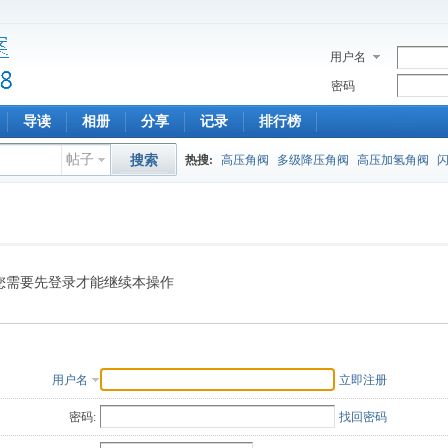
用户名
密码
导读
相册
分享
记录
排行榜
帖子
搜索
热搜:
高压角阀
多级降压角阀
高压加氢角阀
您需要先登录才能继续本操作
用户名
立即注册
密码:
找回密码