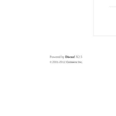
Powered by
Discuz!
X2.5
© 2001-2012
Comsenz Inc.