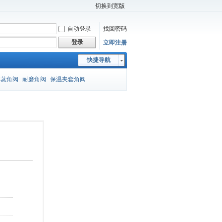
切换到宽版
自动登录
找回密码
登录
立即注册
快捷导航
闪蒸角阀
耐磨角阀
保温夹套角阀