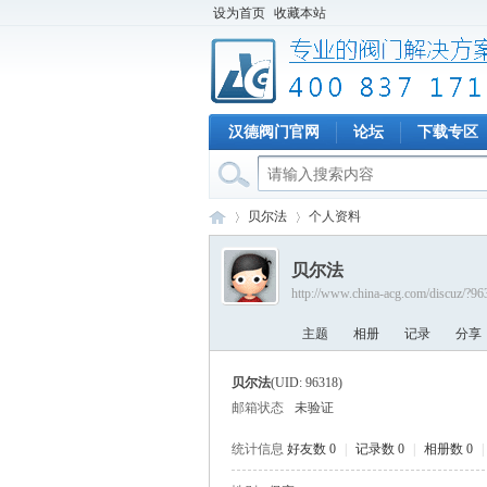
设为首页
收藏本站
汉德阀门官网
论坛
下载专区
贝尔法
个人资料
贝尔法
http://www.china-acg.com/discuz/?96
专
›
›
主题
相册
记录
分享
贝尔法
(UID: 96318)
邮箱状态
未验证
统计信息
好友数 0
|
记录数 0
|
相册数 0
|