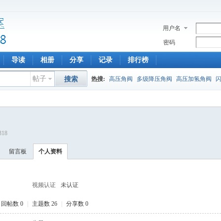
用户名
密码
导读
相册
分享
记录
排行榜
帖子
搜索
热搜:
高压角阀
多级降压角阀
高压加氢角阀
318
留言板
个人资料
视频认证
未认证
回帖数 0
|
主题数 26
|
分享数 0