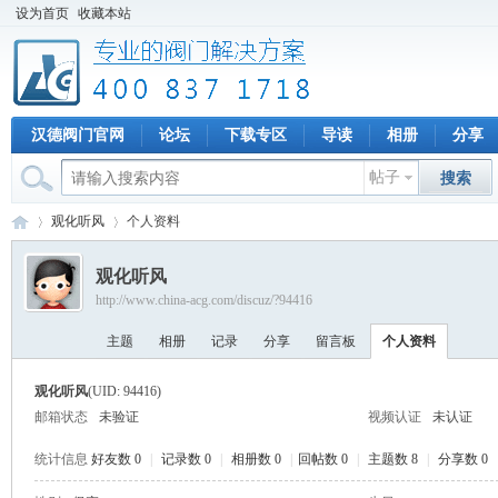
设为首页
收藏本站
汉德阀门官网
论坛
下载专区
导读
相册
分享
帖子
搜索
观化听风
个人资料
观化听风
http://www.china-acg.com/discuz/?94416
专
›
›
主题
相册
记录
分享
留言板
个人资料
观化听风
(UID: 94416)
邮箱状态
未验证
视频认证
未认证
统计信息
好友数 0
|
记录数 0
|
相册数 0
|
回帖数 0
|
主题数 8
|
分享数 0