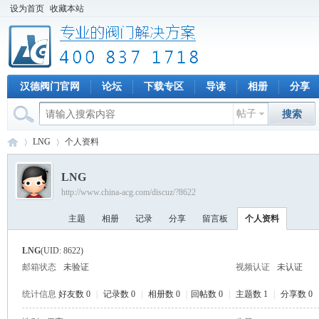
设为首页
收藏本站
汉德阀门官网
论坛
下载专区
导读
相册
分享
帖子
搜索
LNG
个人资料
LNG
http://www.china-acg.com/discuz/?8622
专
›
›
主题
相册
记录
分享
留言板
个人资料
LNG
(UID: 8622)
邮箱状态
未验证
视频认证
未认证
统计信息
好友数 0
|
记录数 0
|
相册数 0
|
回帖数 0
|
主题数 1
|
分享数 0