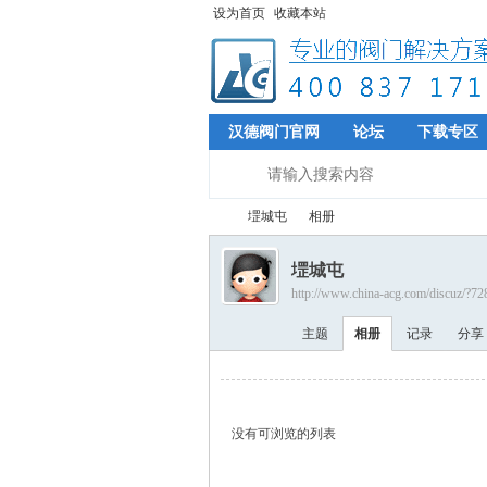
设为首页
收藏本站
汉德阀门官网
论坛
下载专区
堽城屯
相册
堽城屯
http://www.china-acg.com/discuz/?72
专
›
›
主题
相册
记录
分享
没有可浏览的列表