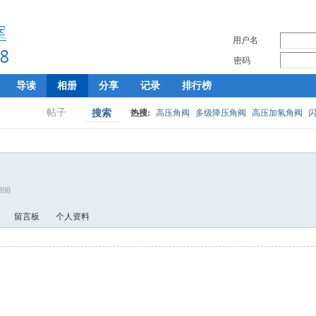
用户名
密码
导读
相册
分享
记录
排行榜
帖子
搜索
热搜:
高压角阀
多级降压角阀
高压加氢角阀
898
留言板
个人资料