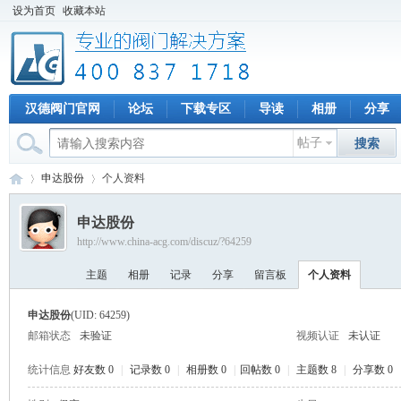
设为首页
收藏本站
汉德阀门官网
论坛
下载专区
导读
相册
分享
帖子
搜索
申达股份
个人资料
申达股份
http://www.china-acg.com/discuz/?64259
专
›
›
主题
相册
记录
分享
留言板
个人资料
申达股份
(UID: 64259)
邮箱状态
未验证
视频认证
未认证
统计信息
好友数 0
|
记录数 0
|
相册数 0
|
回帖数 0
|
主题数 8
|
分享数 0