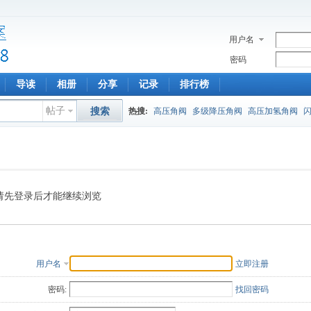
用户名
密码
导读
相册
分享
记录
排行榜
帖子
搜索
热搜:
高压角阀
多级降压角阀
高压加氢角阀
请先登录后才能继续浏览
用户名
立即注册
密码:
找回密码