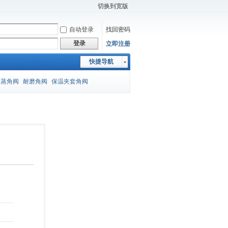
切换到宽版
自动登录
找回密码
登录
立即注册
快捷导航
闪蒸角阀
耐磨角阀
保温夹套角阀