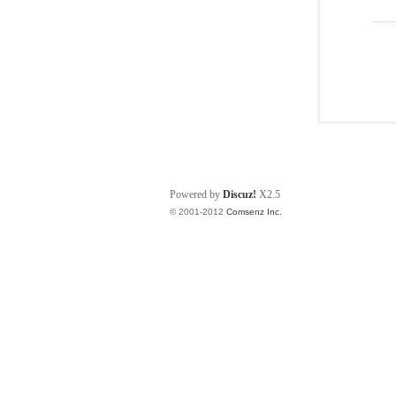
Powered by
Discuz!
X2.5
© 2001-2012
Comsenz Inc.