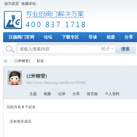
设为首页
收藏本站
汉德阀门官网
论坛
下载专区
导读
相册
分享
帖子
搜索
{2米钢管}
好友
{2米钢管}
http://www.china-acg.com/discuz/?61861
专
›
›
主题
相册
记录
分享
留言板
个人资料
当前共有
0
个好友
没有相关成员