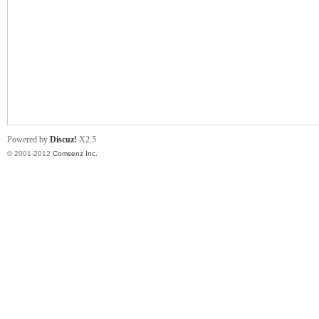
业
Powered by
Discuz!
X2.5
© 2001-2012
Comsenz Inc.
阀
门