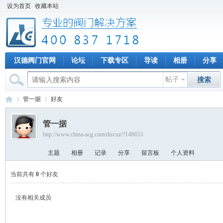
设为首页
收藏本站
汉德阀门官网
论坛
下载专区
导读
相册
分享
帖子
搜索
管一据
好友
管一据
http://www.china-acg.com/discuz/?148653
专
›
›
主题
相册
记录
分享
留言板
个人资料
当前共有
0
个好友
没有相关成员