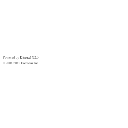
业
Powered by
Discuz!
X2.5
© 2001-2012
Comsenz Inc.
阀
门