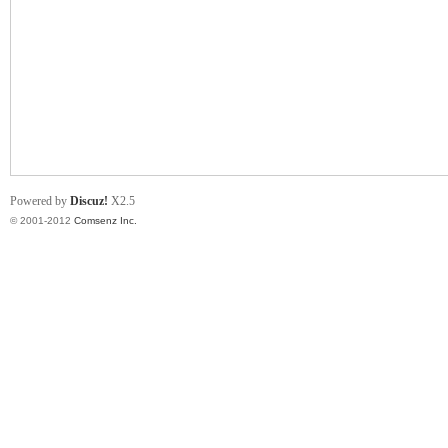
业
Powered by
Discuz!
X2.5
© 2001-2012
Comsenz Inc.
阀
门