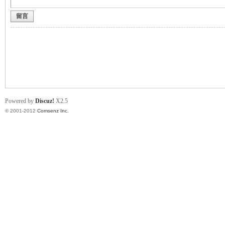
留言
业
Powered by
Discuz!
X2.5
© 2001-2012
Comsenz Inc.
阀
门