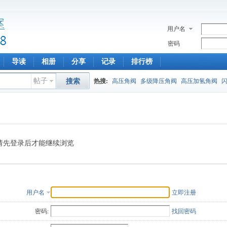
用户名
密码
导读
相册
分享
记录
排行榜
帖子
搜索
热搜:
高压角阀
多级降压角阀
高压加氢角阀
请先登录后才能继续浏览
用户名
立即注册
密码:
找回密码