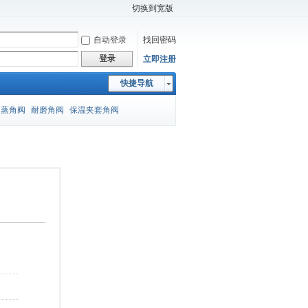
切换到宽版
自动登录
找回密码
登录
立即注册
快捷导航
闪蒸角阀
耐磨角阀
保温夹套角阀