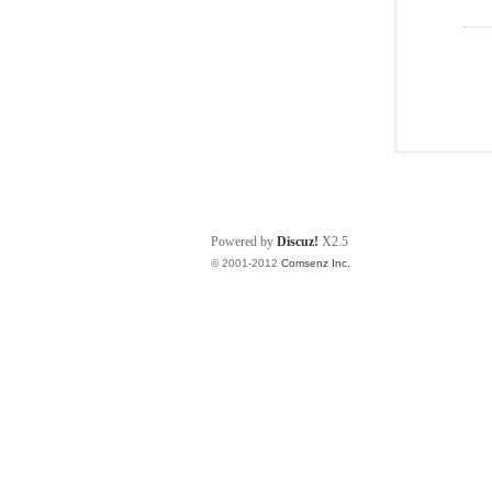
Powered by
Discuz!
X2.5
© 2001-2012
Comsenz Inc.