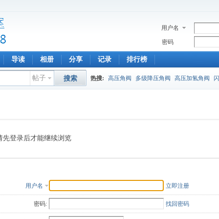
用户名
密码
导读
相册
分享
记录
排行榜
帖子
搜索
热搜:
高压角阀
多级降压角阀
高压加氢角阀
请先登录后才能继续浏览
用户名
立即注册
密码:
找回密码