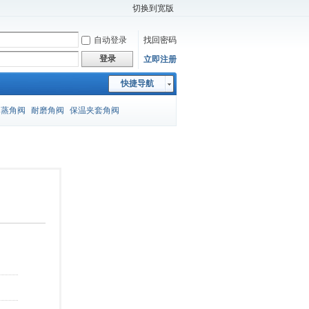
切换到宽版
自动登录
找回密码
登录
立即注册
快捷导航
闪蒸角阀
耐磨角阀
保温夹套角阀