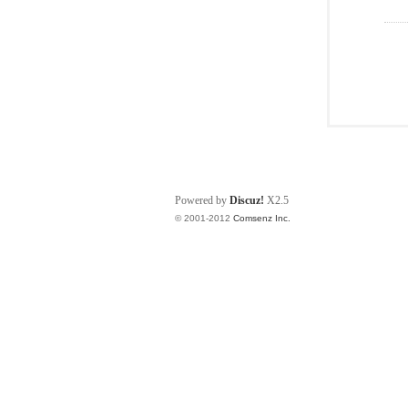
Powered by
Discuz!
X2.5
© 2001-2012
Comsenz Inc.