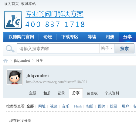
设为首页
收藏本站
汉德阀门官网
论坛
下载专区
导读
相册
分享
帖子
搜索
jhlqvmdsei
分享
jhlqvmdsei
http://www.china-acg.com/discuz/?104021
专
›
›
主题
相册
记录
分享
留言板
个人资料
按类型查看:
全部
|
网址
|
视频
|
音乐
|
Flash
|
相册
|
图片
|
投票
|
用户
|
现在还没分享