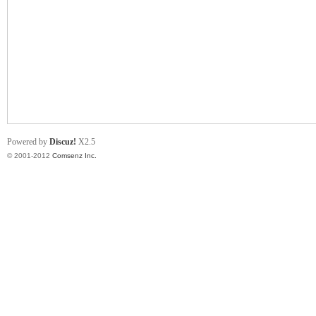
业
Powered by
Discuz!
X2.5
© 2001-2012
Comsenz Inc.
阀
门