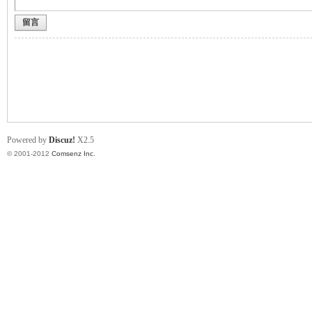
留言
业
Powered by
Discuz!
X2.5
© 2001-2012
Comsenz Inc.
阀
门