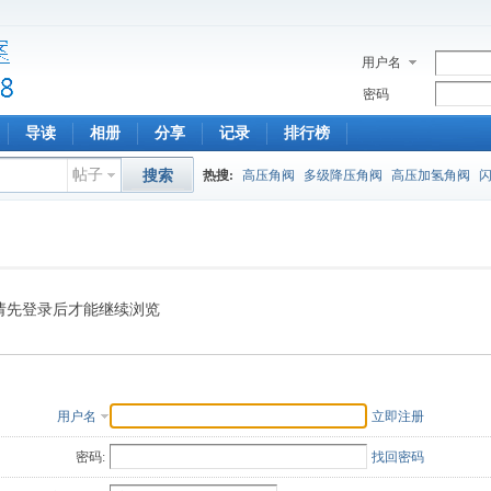
用户名
密码
导读
相册
分享
记录
排行榜
帖子
搜索
热搜:
高压角阀
多级降压角阀
高压加氢角阀
请先登录后才能继续浏览
用户名
立即注册
密码:
找回密码