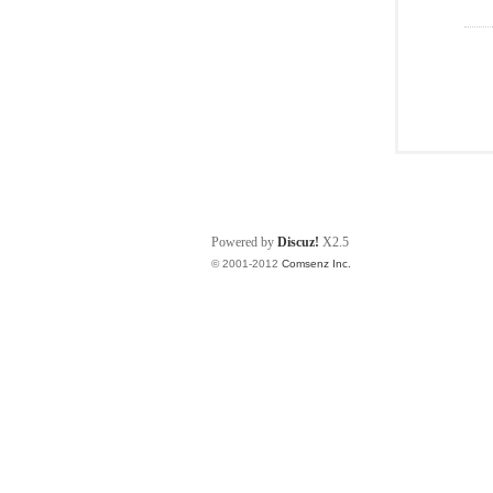
Powered by
Discuz!
X2.5
© 2001-2012
Comsenz Inc.