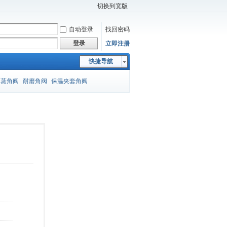
切换到宽版
自动登录
找回密码
登录
立即注册
快捷导航
闪蒸角阀
耐磨角阀
保温夹套角阀