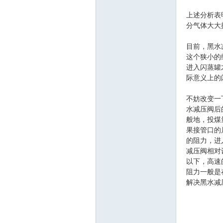
上述分析表
分气体大大
目前，黑水
这个狭小的
进入闪蒸罐
际意义上的
论
不妨改变一
水减压阀后
般地，投煤量
果接管口的
的阻力，进
减压阀相对
以下，高速的
阻力一般是
解决黑水减
坛