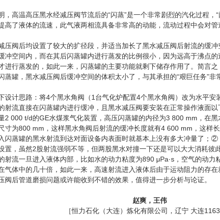
明，高温高压黑水经减压阀节流后的“闪蒸”是一个非常剧烈的汽化过程，“
提高了液体的流速，此气液两相流具备非常高的动能，流动过程中会对管
减压阀后均设置了较大的扩径段，并适当加长了黑水减压阀后射流的缓冲空
缓冲空间内，而在其后闪蒸罐内进行蒸发的比例很小，因为远高于沸点的过
才进行蒸发的，如此一来，闪蒸罐的主要功能就剩下储存作用了。简言之
闪蒸罐，黑水减压阀后缓冲空间的体积太小了，与其承担的“艰巨任务”非
下设计思路：将4个黑水角阀（1台气化炉配置4个黑水角阀）改为水平安
的射流直接在闪蒸罐内进行缓冲，且黑水减压阀要安装在正常操作液面以
2 000 t/d的GE水煤浆气化装置，高压闪蒸罐的内径为3 800 mm
尺寸为800 mm，这样黑水角阀后射流的缓冲长度就有4 600 mm，这
入闪蒸罐的黑水射流到达对面设备内表面时就基本上没有多大冲量了；②
设置，虽然2股射流强弱不等，但两股黑水对撞一下还是可以大大消耗彼此
射流一旦进入液体内部，比如水的动力粘度为890 μPa·s，空气的动力粘度
在气体中的几十倍，如此一来，高速射流进入液体后由于运动阻力的存在
压阀后管道磨损问题或许能收到不错的效果，值得进一步分析与论证。
赵爽，王伟
［恒力石化（大连）炼化有限公司，辽宁 大连1163