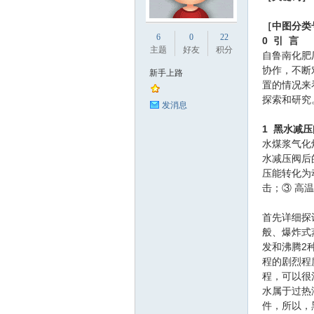
［中图分类
业
6
0
22
0
引 言
主题
好友
积分
自鲁南化肥
协作，不断
新手上路
置的情况来
探索和研究
发消息
1
黑水减压
水煤浆气化
水减压阀后
阀
压能转化为
击；③ 高
首先详细探
般、爆炸式
发和沸腾2
程的剧烈程
程，可以很
水属于过热
件，所以，
门