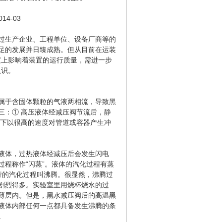
14-03
通过生产企业、工程单位、设备厂商等的
足的发展并日臻成熟。但从目前在运装
度上影响着装置的运行质量，需进一步
认识。
属于含固体颗粒的气液两相流，导致黑
三：① 高压液体经减压阀节流后，静
带下以很高的速度对管道或容器产生冲
液体，过热液体经减压后会发生闪电
程称作“闪蒸”。液体的汽化过程有蒸
行的汽化过程叫沸腾。很显然，沸腾过
剧烈得多。实验室里用烧杯烧水的过
薄层内。但是，黑水减压阀后的高温黑
液体内部任何一点都具备发生沸腾的条
。