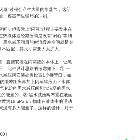
闪蒸”过程会产生大量的水蒸气，这部
道、容器产生强烈的冲刷。
间，但实际上“闪蒸”过程主要发生在
热液体途经减压阀是没有“耐心”等到
，黑水减压阀后的射流缓冲空间就是实
常不匹配，其尺寸需要大大扩大。
装，直接安装在闪蒸罐的本体上，让黑
下。此种设计思路的考虑如下：① 一
，在黑水减压阀安装处再设置1个接管口，如
样长的缓冲距离再加上闪蒸罐液面下水体
 气化炉的黑水减压阀和水洗塔的黑水
的能量的；③ 黑水减压阀布置在液面
为18 μPa·s，物体在液体中的运动
就没有多大能量了。这样的设计，对于
00］