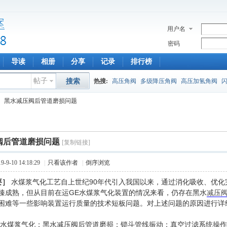
用户名
密码
导读
相册
分享
记录
排行榜
帖子
搜索
热搜:
高压角阀
多级降压角阀
高压加氢角阀
黑水减压阀后管道磨损问题
阀后管道磨损问题
[复制链接]
9-10 14:18:29
|
只看该作者
|
倒序浏览
要］
水煤浆气化工艺自上世纪90年代引入我国以来，通过消化吸收、优化
臻成熟，但从目前在运GE水煤浆气化装置的情况来看，仍存在黑水
减压
困难等一些影响装置运行质量的技术短板问题。对上述问题的原因进行详
水煤浆气化；黑水减压阀后管道磨损；锁斗管线振动；真空过滤系统操作