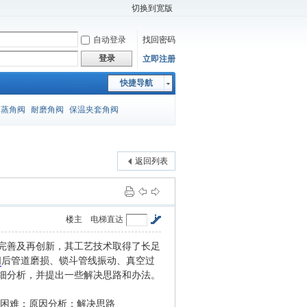
切换到宽版
自动登录
找回密码
登录
立即注册
快捷导航
闪蒸角阀
耐磨角阀
保温夹套角阀
返回列表
楼主
电梯直达
完善及再创新，其工艺技术取得了长足
阀
后管道磨损、锁斗管线振动、真空过
细分析，并提出一些解决思路和办法。
困难；原因分析；解决思路