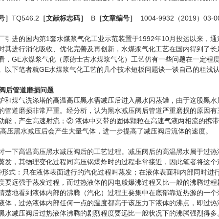
号］
TQ546.2
［文献标志码］
B
［文章编号］
1004-9932（2019）03-00
厂引进的国内第1套水煤浆气化工业示范装置于1992年10月投运以来，
对其进行消化吸收、优化完善及再创新，水煤浆气化工艺在国内得到了长
看，GE水煤浆气化（原德士古水煤浆气化）工艺仍有一些问题在一定程
。以下笔者就GE水煤浆气化工艺的几个技术短板问题谈一谈自己的粗浅
阀后管道磨损问题
炉和煤气洗涤塔的高温高压黑水需减压后进入黑水闪蒸罐，由于这股黑水
的管道磨损非常严重。经分析，认为黑水减压阀后管道严重磨损的原因有
动能，产生高速射流；② 液体中夹带的固体颗粒在高速气液两相流的携
温高压黑水减压后会产生大量气体，进一步提高了减压阀后流体的速度。
讨一下高温高压黑水减压阀后的工艺过程。减压阀后的高温黑水属于过热
蒸发，其物理变化过程同高压锅爆炸时的过程非常接近，因此笔者将这个过
种形式：只在液体表面进行的汽化过程叫蒸发；在液体表面和内部同时进
度要远强于蒸发过程，而过热液体的闪电般爆沸过程又比一般的沸腾过程
清楚地看到液体内部的沸腾（汽化）过程主要集中在底部靠近热源的一个
液体，过热液体内部任何一点的温度都高于该压力下液体的沸点，即过热
黑水减压阀后过热液体沸腾的剧烈程度要远比一般状况下的沸腾强烈得多