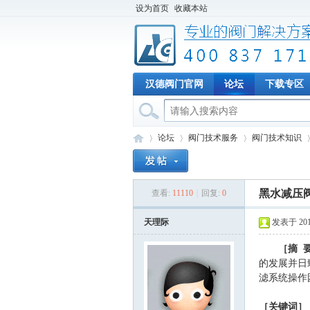
设为首页
收藏本站
汉德阀门官网
论坛
下载专区
论坛
阀门技术服务
阀门技术知识
黑水减压
查看:
11110
|
回复:
0
专
»
›
›
›
天理际
发表于 2019-
［摘
的发展并日
滤系统操作
［关键词］