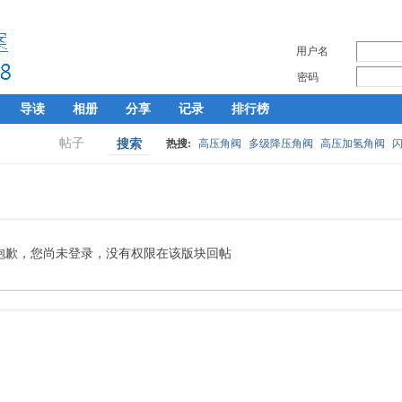
用户名
密码
导读
相册
分享
记录
排行榜
帖子
搜索
热搜:
高压角阀
多级降压角阀
高压加氢角阀
抱歉，您尚未登录，没有权限在该版块回帖