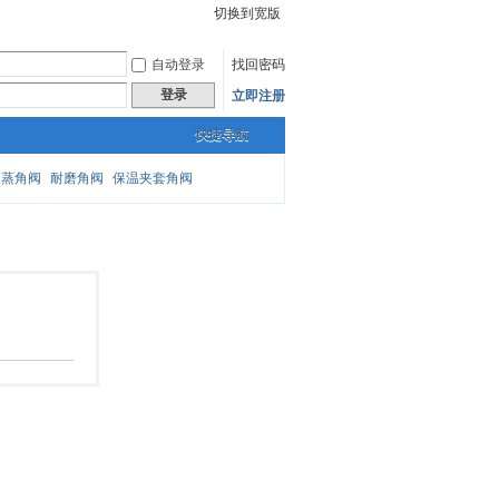
切换到宽版
自动登录
找回密码
登录
立即注册
快捷导航
闪蒸角阀
耐磨角阀
保温夹套角阀