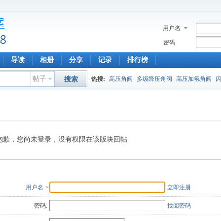
用户名
密码
导读
相册
分享
记录
排行榜
帖子
搜索
热搜:
高压角阀
多级降压角阀
高压加氢角阀
抱歉，您尚未登录，没有权限在该版块回帖
用户名
立即注册
密码:
找回密码