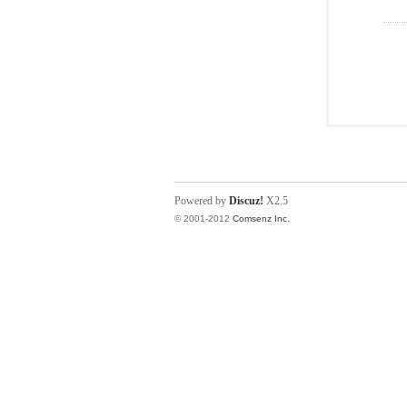
Powered by
Discuz!
X2.5
© 2001-2012
Comsenz Inc.