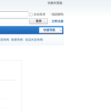
切换到宽版
自动登录
找回密码
登录
立即注册
快捷导航
闪蒸角阀
耐磨角阀
保温夹套角阀