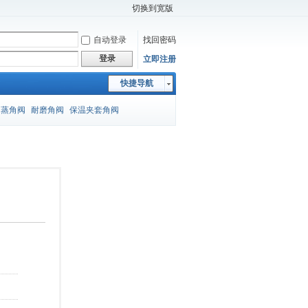
切换到宽版
自动登录
找回密码
登录
立即注册
快捷导航
闪蒸角阀
耐磨角阀
保温夹套角阀