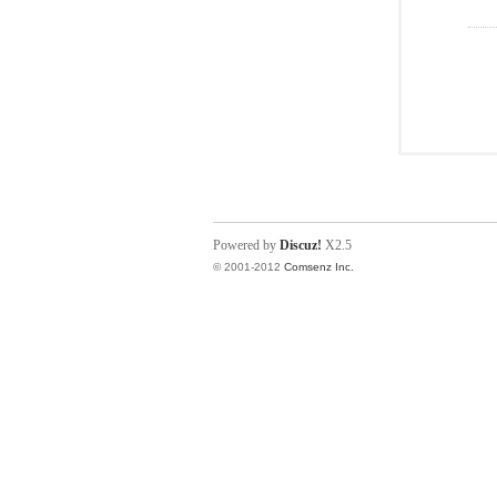
Powered by
Discuz!
X2.5
© 2001-2012
Comsenz Inc.