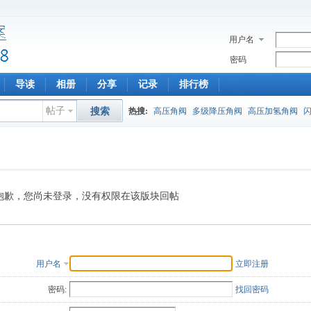
用户名
密码
导读
相册
分享
记录
排行榜
帖子
搜索
热搜:
高压角阀
多级降压角阀
高压加氢角阀
抱歉，您尚未登录，没有权限在该版块回帖
用户名
立即注册
密码:
找回密码