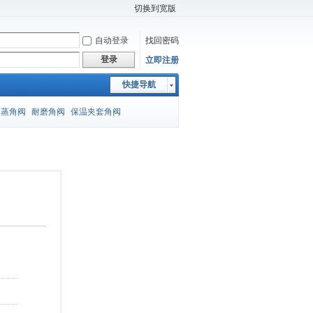
切换到宽版
自动登录
找回密码
登录
立即注册
快捷导航
闪蒸角阀
耐磨角阀
保温夹套角阀