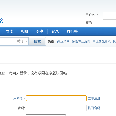
用户名
密码
导读
相册
分享
记录
排行榜
帖子
搜索
热搜:
高压角阀
多级降压角阀
高压加氢角阀
抱歉，您尚未登录，没有权限在该版块回帖
用户名
立即注册
密码:
找回密码