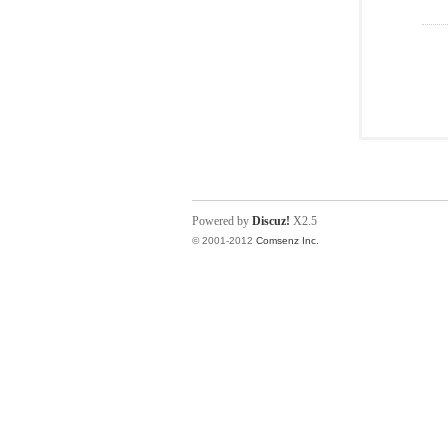
Powered by
Discuz!
X2.5
© 2001-2012
Comsenz Inc.