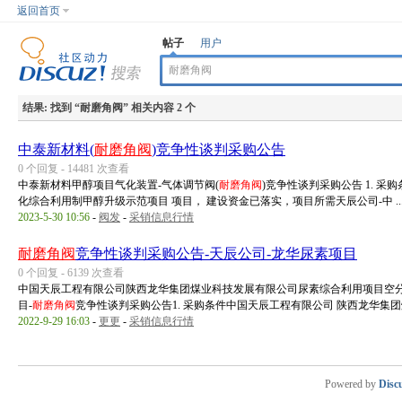
返回首页
帖子
用户
结果:
找到 “
耐磨角阀
” 相关内容 2 个
中泰新材料(
耐磨角阀
)竞争性谈判采购公告
0 个回复 - 14481 次查看
中泰新材料甲醇项目气化装置-气体调节阀(
耐磨角阀
)竞争性谈判采购公告 1. 
化综合利用制甲醇升级示范项目 项目， 建设资金已落实，项目所需天辰公司-中 ..
2023-5-30 10:56
-
阀发
-
采销信息行情
耐磨角阀
竞争性谈判采购公告-天辰公司-龙华尿素项目
0 个回复 - 6139 次查看
中国天辰工程有限公司陕西龙华集团煤业科技发展有限公司尿素综合利用项目空分
目-
耐磨角阀
竞争性谈判采购公告1. 采购条件中国天辰工程有限公司 陕西龙华集团煤 
2022-9-29 16:03
-
更更
-
采销信息行情
Powered by
Disc