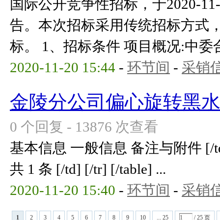
国际公开竞争性招标，于2020-1
告。本次招标采用传统招标方式
标。 1、招标条件 项目概况:中委合资
2020-11-20 15:44
-
环节间
-
采销
金陵分公司偏心旋转黑
0 个回复 - 13876 次查看
基本信息 一般信息 备注与附件 [/td] [/tr
共 1 条 [/td] [/tr] [/table] ...
2020-11-20 15:40
-
环节间
-
采销
1
2
3
4
5
6
7
8
9
10
... 25
/ 25 页