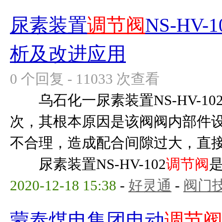
尿素装置
调节阀
NS-HV
析及改进应用
0 个回复 - 11033 次查看
乌石化一尿素装置NS-HV-10
次，其根本原因是该阀阀内部件
不合理，造成配合间隙过大，直
尿素装置NS-HV-102
调节阀
是
2020-12-18 15:38
-
好灵通
-
阀门
蒙泰煤电集团电动
调节