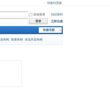
切换到宽版
自动登录
找回密码
登录
立即注册
快捷导航
闪蒸角阀
耐磨角阀
保温夹套角阀