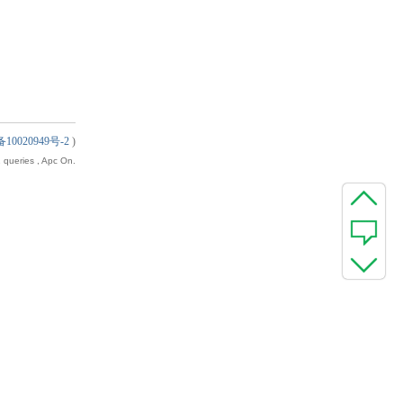
10020949号-2
)
 queries , Apc On.