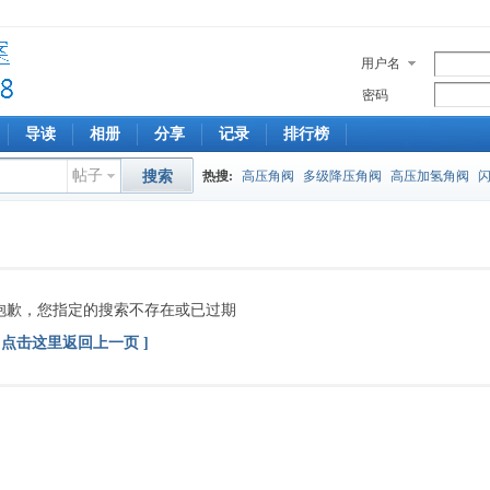
用户名
密码
导读
相册
分享
记录
排行榜
帖子
搜索
热搜:
高压角阀
多级降压角阀
高压加氢角阀
抱歉，您指定的搜索不存在或已过期
[ 点击这里返回上一页 ]