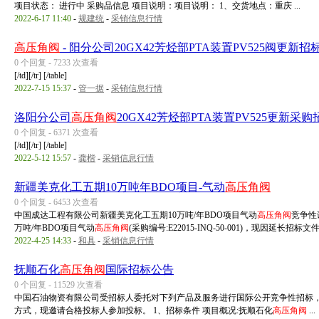
项目状态： 进行中 采购品信息 项目说明：项目说明： 1、交货地点：重庆 ...
2022-6-17 11:40
-
规建统
-
采销信息行情
高压角阀
- 阳分公司20GX42芳烃部PTA装置PV525阀更新招
0 个回复 - 7233 次查看
[/td][/tr] [/table]
2022-7-15 15:37
-
管一据
-
采销信息行情
洛阳分公司
高压角阀
20GX42芳烃部PTA装置PV525更新采
0 个回复 - 6371 次查看
[/td][/tr] [/table]
2022-5-12 15:57
-
龚楷
-
采销信息行情
新疆美克化工五期10万吨年BDO项目-气动
高压角阀
0 个回复 - 6453 次查看
中国成达工程有限公司新疆美克化工五期10万吨/年BDO项目气动
高压角阀
竞争性
万吨/年BDO项目气动
高压角阀
(采购编号:E22015-INQ-50-001)，现因延长招标文件下
2022-4-25 14:33
-
和具
-
采销信息行情
抚顺石化
高压角阀
国际招标公告
0 个回复 - 11529 次查看
中国石油物资有限公司受招标人委托对下列产品及服务进行国际公开竞争性招标，于2
方式，现邀请合格投标人参加投标。 1、招标条件 项目概况:抚顺石化
高压角阀
...