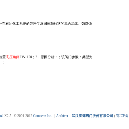
新型涉及一种在石油化工系统的带粉尘及固体颗粒状的混合流体、强腐蚀
装置
高压角阀
FV-1120；2．原因分析：；该阀门参数：类型为
 ...
uz!
X2.5
© 2001-2012
Comsenz Inc.
|
Archiver
|
武汉汉德阀门股份有限公司
(
鄂ICP备1