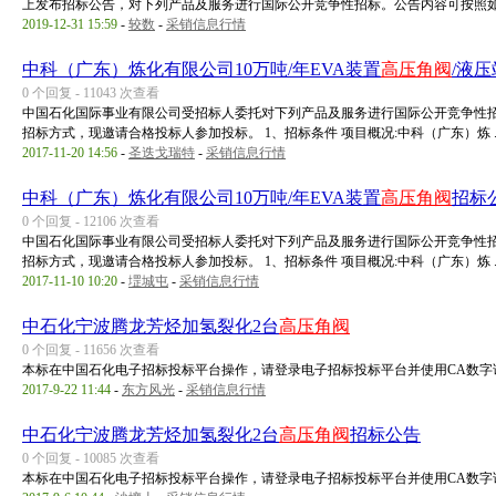
上发布招标公告，对下列产品及服务进行国际公开竞争性招标。公告内容可按照如 .
2019-12-31 15:59
-
较数
-
采销信息行情
中科（广东）炼化有限公司10万吨/年EVA装置
高压角阀
/液
0 个回复 - 11043 次查看
中国石化国际事业有限公司受招标人委托对下列产品及服务进行国际公开竞争性招标，
招标方式，现邀请合格投标人参加投标。 1、招标条件 项目概况:中科（广东）炼 ..
2017-11-20 14:56
-
圣迭戈瑞特
-
采销信息行情
中科（广东）炼化有限公司10万吨/年EVA装置
高压角阀
招标
0 个回复 - 12106 次查看
中国石化国际事业有限公司受招标人委托对下列产品及服务进行国际公开竞争性招标，
招标方式，现邀请合格投标人参加投标。 1、招标条件 项目概况:中科（广东）炼 ..
2017-11-10 10:20
-
堽城屯
-
采销信息行情
中石化宁波腾龙芳烃加氢裂化2台
高压角阀
0 个回复 - 11656 次查看
本标在中国石化电子招标投标平台操作，请登录电子招标投标平台并使用CA数字
2017-9-22 11:44
-
东方风光
-
采销信息行情
中石化宁波腾龙芳烃加氢裂化2台
高压角阀
招标公告
0 个回复 - 10085 次查看
本标在中国石化电子招标投标平台操作，请登录电子招标投标平台并使用CA数字证书加密