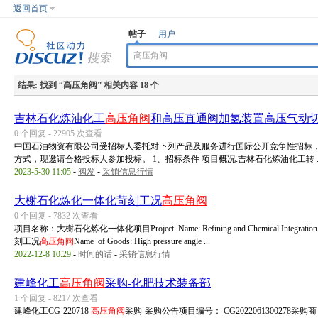
返回首页
帖子
用户
结果:
找到 “
高压角阀
” 相关内容 18 个
吉林石化炼油化工
高压角阀
和高压直通阀加氢装置高压气动
0 个回复 - 22905 次查看
中国石油物资有限公司受招标人委托对下列产品及服务进行国际公开竞争性招标，于2
方式，现邀请合格投标人参加投标。 1、招标条件 项目概况:吉林石化炼油化工转 ..
2023-5-30 11:05
-
阀发
-
采销信息行情
大榭石化炼化一体化苛刻工况
高压角阀
0 个回复 - 7832 次查看
项目名称：大榭石化炼化一体化项目Project Name: Refining and Chemical Integration Pro
刻工况
高压角阀
Name of Goods: High pressure angle ...
2022-12-8 10:29
-
时间的话
-
采销信息行情
建峰化工
高压角阀
采购-化肥技术装备部
1 个回复 - 8217 次查看
建峰化工CG-220718
高压角阀
采购-采购公告项目编号： CG2022061300278采购商：