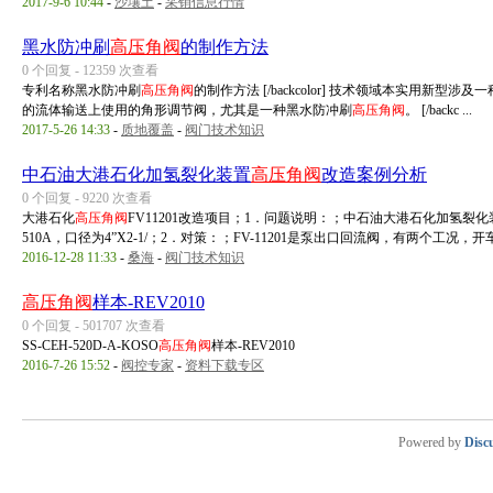
2017-9-6 10:44
-
沙壤土
-
采销信息行情
黑水防冲刷
高压角阀
的制作方法
0 个回复 - 12359 次查看
专利名称黑水防冲刷
高压角阀
的制作方法 [/backcolor] 技术领域本实用
的流体输送上使用的角形调节阀，尤其是一种黑水防冲刷
高压角阀
。 [/backc ...
2017-5-26 14:33
-
质地覆盖
-
阀门技术知识
中石油大港石化加氢裂化装置
高压角阀
改造案例分析
0 个回复 - 9220 次查看
大港石化
高压角阀
FV11201改造项目；1．问题说明：；中石油大港石化加氢裂化
510A，口径为4”X2-1/；2．对策：；FV-11201是泵出口回流阀，有两个工况，开车；
2016-12-28 11:33
-
桑海
-
阀门技术知识
高压角阀
样本-REV2010
0 个回复 - 501707 次查看
SS-CEH-520D-A-KOSO
高压角阀
样本-REV2010
2016-7-26 15:52
-
阀控专家
-
资料下载专区
Powered by
Disc