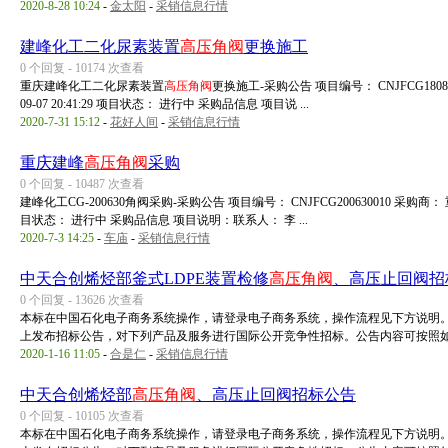
2020-8-28 10:24
-
金太阳
-
采销信息行情
建峰化工二化尿素装置
高压角阀
更换施工
0 个回复 - 10174 次查看
重庆建峰化工二化尿素装置
高压角阀
更换施工-采购公告 项目编号： CNJFCG180
09-07 20:41:29 项目状态： 进行中 采购品信息 项目说 ...
2020-7-31 15:12
-
花好人间
-
采销信息行情
重庆建峰
高压角阀
采购
0 个回复 - 10487 次查看
建峰化工CG-200630角阀采购-采购公告 项目编号： CNJFCG200630010 采购商： 重
目状态： 进行中 采购品信息 项目说明：联系人： 李 ...
2020-7-3 14:25
-
车庙
-
采销信息行情
中天合创烯烃部釜式LDPE装置检修
高压角阀
、高压止回阀招
0 个回复 - 13626 次查看
本标在中国石化电子商务系统操作，请登录电子商务系统，操作流程见下方说明。
上发布招标公告，对下列产品及服务进行国际公开竞争性招标。公告内容可按照如 .
2020-1-16 11:05
-
合是仁
-
采销信息行情
中天合创烯烃部
高压角阀
、高压止回阀招标公告
0 个回复 - 10105 次查看
本标在中国石化电子商务系统操作，请登录电子商务系统，操作流程见下方说明。