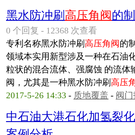
黑水防冲刷
高压角阀
的
0 个回复 - 12368 次查看
专利名称黑水防冲刷
高压角阀
的制
领域本实用新型涉及一种在石油
粒状的混合流体、强腐蚀 的流体
阀，尤其是一种黑水防冲刷
高压
2017-5-26 14:33
-
质地覆盖
-
阀门
中石油大港石化加氢裂
案例分析