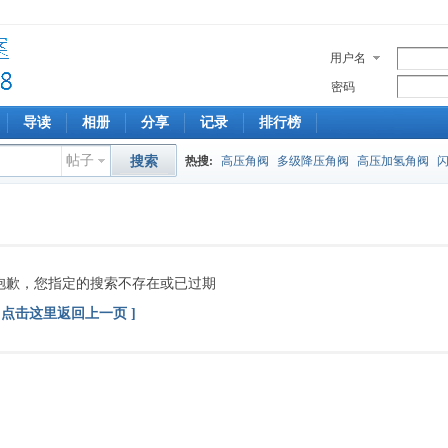
用户名
密码
导读
相册
分享
记录
排行榜
帖子
搜索
热搜:
高压角阀
多级降压角阀
高压加氢角阀
抱歉，您指定的搜索不存在或已过期
[ 点击这里返回上一页 ]