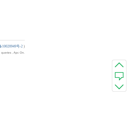
10020949号-2
)
 queries , Apc On.