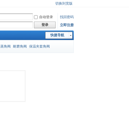
切换到宽版
自动登录
找回密码
登录
立即注册
快捷导航
闪蒸角阀
耐磨角阀
保温夹套角阀