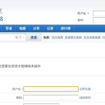
用户名
密码
导读
相册
分享
记录
排行榜
帖子
搜索
热搜:
高压角阀
多级降压角阀
高压加氢角阀
您需要先登录才能继续本操作
用户名
立即注册
密码:
找回密码