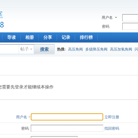
用户名
密码
导读
相册
分享
记录
排行榜
帖子
搜索
热搜:
高压角阀
多级降压角阀
高压加氢角阀
您需要先登录才能继续本操作
用户名
立即注册
密码:
找回密码