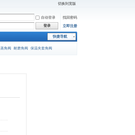
切换到宽版
自动登录
找回密码
登录
立即注册
快捷导航
闪蒸角阀
耐磨角阀
保温夹套角阀