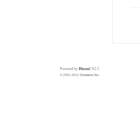
Powered by
Discuz!
X2.5
© 2001-2012
Comsenz Inc.