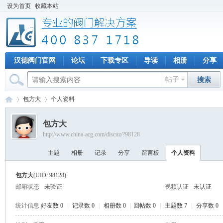
设为首页
收藏本站
汉德阀门官网
论坛
下载专区
导读
相册
分享
帖子
搜索
包方大
个人资料
包方大
http://www.china-acg.com/discuz/?98128
专
›
›
主题
相册
记录
分享
留言板
个人资料
包方大
(UID: 98128)
邮箱状态
未验证
视频认证
未认证
统计信息
好友数 0
|
记录数 0
|
相册数 0
|
回帖数 0
|
主题数 7
|
分享数 0