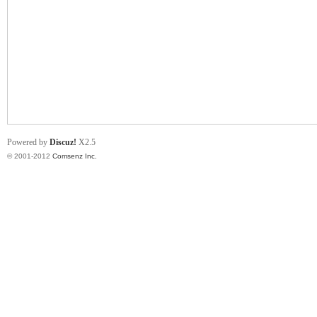
业
Powered by
Discuz!
X2.5
© 2001-2012
Comsenz Inc.
阀
门