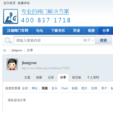
设为首页
收藏本站
汉德阀门官网
论坛
下载专区
导读
相册
分享
帖子
搜索
jiangyou
分享
jiangyou
http://www.china-acg.com/discuz/?7829
专
›
›
主题
相册
记录
分享
留言板
个人资料
按类型查看:
全部
|
网址
|
视频
|
音乐
|
Flash
|
相册
|
图片
|
投票
|
用户
|
现在还没分享