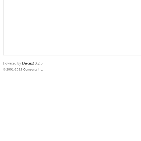
业
Powered by
Discuz!
X2.5
© 2001-2012
Comsenz Inc.
阀
门