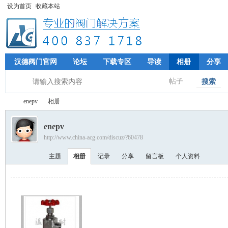
设为首页
收藏本站
汉德阀门官网
论坛
下载专区
导读
相册
分享
帖子
搜索
enepv
相册
enepv
http://www.china-acg.com/discuz/?60478
专
›
›
主题
相册
记录
分享
留言板
个人资料