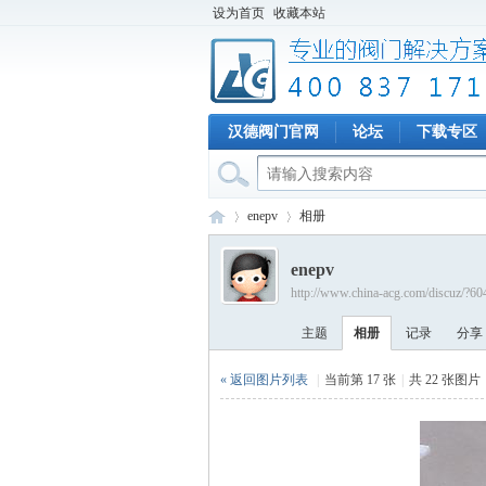
设为首页
收藏本站
汉德阀门官网
论坛
下载专区
enepv
相册
enepv
http://www.china-acg.com/discuz/?60
专
›
›
主题
相册
记录
分享
« 返回图片列表
|
当前第 17 张
|
共 22 张图片