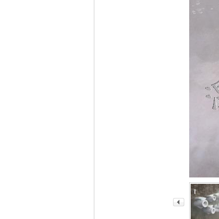
业
阀
门