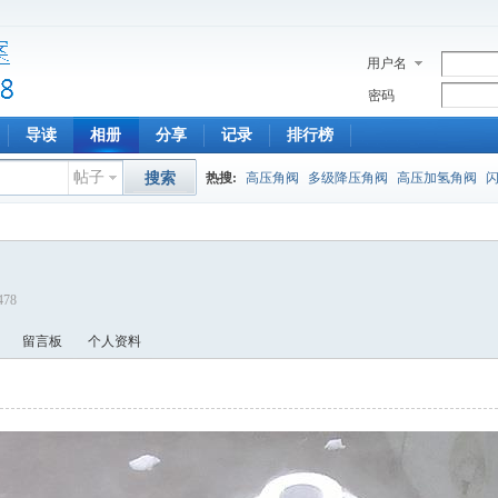
用户名
密码
导读
相册
分享
记录
排行榜
帖子
搜索
热搜:
高压角阀
多级降压角阀
高压加氢角阀
478
留言板
个人资料