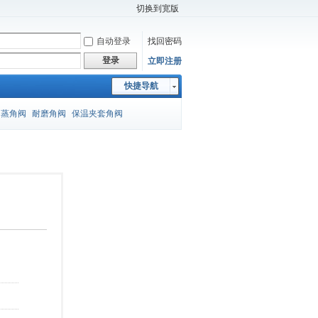
切换到宽版
自动登录
找回密码
登录
立即注册
快捷导航
闪蒸角阀
耐磨角阀
保温夹套角阀