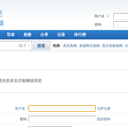
用户名
密码
导读
相册
分享
记录
排行榜
帖子
搜索
热搜:
高压角阀
多级降压角阀
高压加氢角阀
请先登录后才能继续浏览
用户名
立即注册
密码:
找回密码