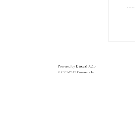
Powered by
Discuz!
X2.5
© 2001-2012
Comsenz Inc.