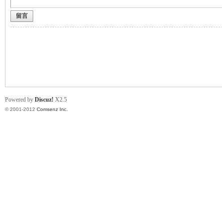
留言
业
Powered by
Discuz!
X2.5
© 2001-2012
Comsenz Inc.
阀
门