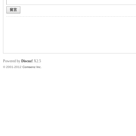
留言
业
Powered by
Discuz!
X2.5
© 2001-2012
Comsenz Inc.
阀
门