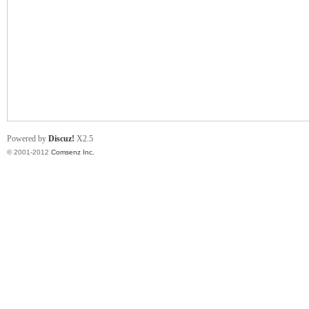
业
Powered by
Discuz!
X2.5
© 2001-2012
Comsenz Inc.
阀
门