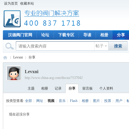
设为首页
收藏本站
汉德阀门官网
论坛
下载专区
导读
相册
分享
帖子
搜索
Levxni
分享
Levxni
http://www.china-acg.com/discuz/?137042
专
›
›
主题
相册
记录
分享
留言板
个人资料
按类型查看:
全部
|
网址
|
视频
|
音乐
|
Flash
|
相册
|
图片
|
投票
|
用户
|
现在还没分享