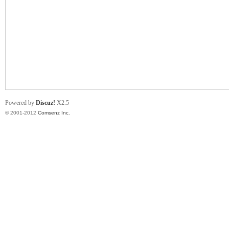
业
Powered by
Discuz!
X2.5
© 2001-2012
Comsenz Inc.
阀
门