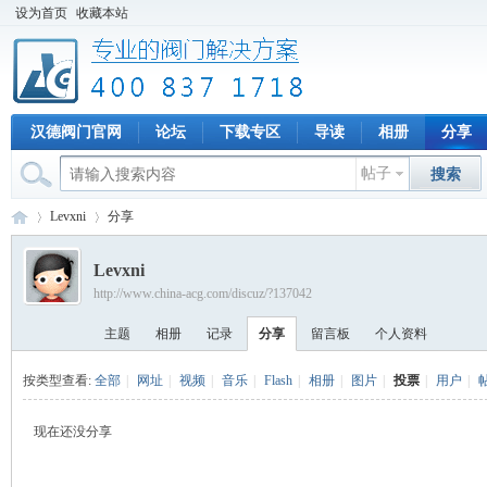
设为首页
收藏本站
汉德阀门官网
论坛
下载专区
导读
相册
分享
帖子
搜索
Levxni
分享
Levxni
http://www.china-acg.com/discuz/?137042
专
›
›
主题
相册
记录
分享
留言板
个人资料
按类型查看:
全部
|
网址
|
视频
|
音乐
|
Flash
|
相册
|
图片
|
投票
|
用户
|
现在还没分享