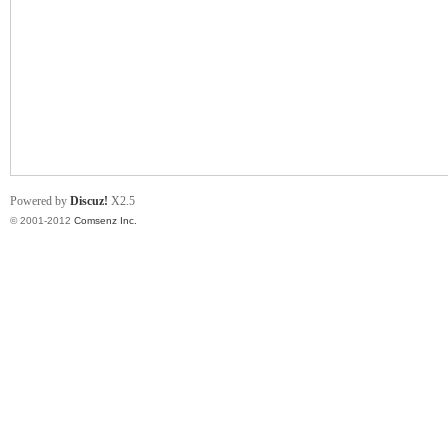
业
Powered by
Discuz!
X2.5
© 2001-2012
Comsenz Inc.
阀
门