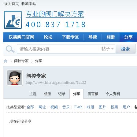
设为首页
收藏本站
汉德阀门官网
论坛
下载专区
导读
相册
分享
帖子
搜索
阀控专家
分享
阀控专家
http://www.china-acg.com/discuz/?12522
专
›
›
主题
相册
记录
分享
留言板
个人资料
按类型查看:
全部
|
网址
|
视频
|
音乐
|
Flash
|
相册
|
图片
|
投票
|
用户
|
现在还没分享