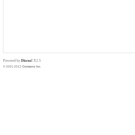
业
Powered by
Discuz!
X2.5
© 2001-2012
Comsenz Inc.
阀
门