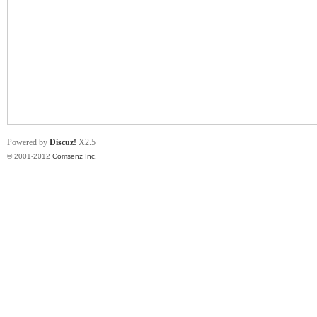
业
Powered by
Discuz!
X2.5
© 2001-2012
Comsenz Inc.
阀
门