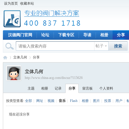
设为首页
收藏本站
汉德阀门官网
论坛
下载专区
导读
相册
分享
帖子
搜索
立体几何
分享
立体几何
http://www.china-acg.com/discuz/?115626
专
›
›
主题
相册
记录
分享
留言板
个人资料
按类型查看:
全部
|
网址
|
视频
|
音乐
|
Flash
|
相册
|
图片
|
投票
|
用户
|
现在还没分享